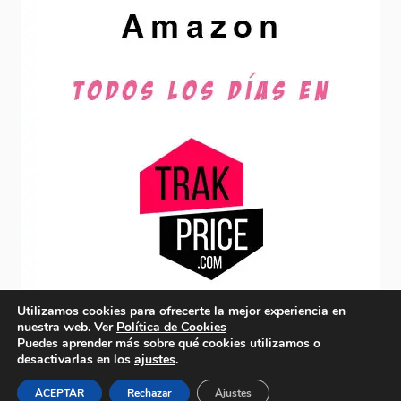
Utilizamos cookies para ofrecerte la mejor experiencia en
nuestra web. Ver
Política de Cookies
Puedes aprender más sobre qué cookies utilizamos o
desactivarlas en los
ajustes
.
© 2026 acordesfesteros.es-
Política de Privacidad y Aviso
Legal
-
Política de cookies
ACEPTAR
Rechazar
Ajustes