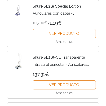
Shure SE215 Special Edition
Auriculares con cable -
profesionales con aislamiento de
71,19€
105,00€
sonido, sonido claro, graves
VER PRODUCTO
profundos, microcontrolador
dinámico,...
Amazon.es
Shure SE215-CL Transparente
Intraaural auricular - Auriculares
(Intraaural, Alámbrico, 22 - 17500 Hz,
137,31€
107 dB, 20 Ω, Transparente)
VER PRODUCTO
Amazon.es