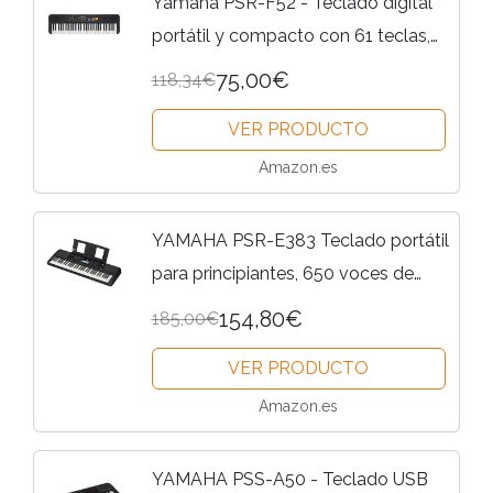
Yamaha PSR-F52 - Teclado digital
portátil y compacto con 61 teclas,
144 voces de instrumentos y 158
75,00€
118,34€
estilos de acompañamiento, color
VER PRODUCTO
negro
Amazon.es
YAMAHA PSR-E383 Teclado portátil
para principiantes, 650 voces de
instrumentos auténticos y teclas
154,80€
185,00€
sensibles a la pulsación con
VER PRODUCTO
polifonía de 48 notas,...
Amazon.es
YAMAHA PSS-A50 - Teclado USB