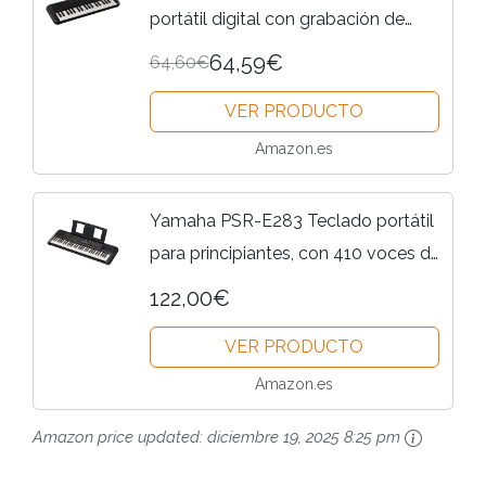
portátil digital con grabación de
frases, 42 voces integradas y 138
64,59€
64,60€
tipos de arpegio con un diseño
VER PRODUCTO
ligero, en color negro, 37 Key
Amazon.es
Yamaha PSR-E283 Teclado portátil
para principiantes, con 410 voces de
instrumentos, 150 estilos de
122,00€
acompañamiento y 122 canciones,
VER PRODUCTO
incluye 2 clases online...
Amazon.es
Amazon price updated:
diciembre 19, 2025 8:25 pm