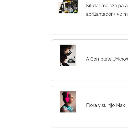
Kit de limpieza para
abrillantador + 50 m
diapasón y limpiado
mantenimiento (Guita
A Complete Unkno
Flora y su hijo Max