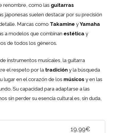
de renombre, como las
guitarras
las japonesas suelen destacar por su precisión
l detalle. Marcas como
Takamine
y
Yamaha
ias a modelos que combinan
estética
y
cos de todos los géneros.
de instrumentos musicales, la guitarra
re el respeto por la
tradición
y la búsqueda
su lugar en el corazón de los
músicos
y en las
ndo. Su capacidad para adaptarse a las
s sin perder su esencia cultural es, sin duda,
19,99€