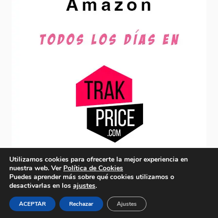
Utilizamos cookies para ofrecerte la mejor experiencia en
nuestra web. Ver
Política de Cookies
Puedes aprender más sobre qué cookies utilizamos o
desactivarlas en los
ajustes
.
© 2026 acordesfesteros.es-
Política de Privacidad y Aviso
Legal
-
Política de cookies
ACEPTAR
Rechazar
Ajustes