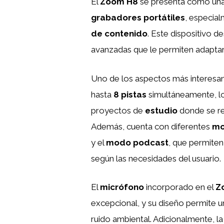
El
Zoom H8
se presenta como una
grabadores portátiles
, especia
de contenido
. Este dispositivo d
avanzadas que le permiten adaptar
Uno de los aspectos más interesa
hasta
8 pistas
simultáneamente, lo
proyectos de
estudio
donde se re
Además, cuenta con diferentes
mo
y el
modo podcast
, que permiten
según las necesidades del usuario.
El
micrófono
incorporado en el
Z
excepcional, y su diseño permite un
ruido ambiental. Adicionalmente, l