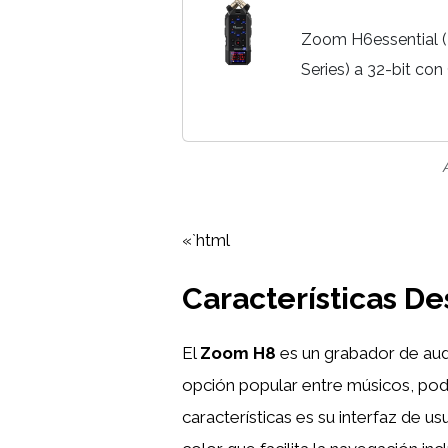
Zoom H6essential (
Series) a 32-bit co
accesibilidad, 6 Pis
entradas XLR/TRS, I
«`html
Características D
El
Zoom H8
es un grabador de aud
opción popular entre músicos, podc
características es su interfaz de usua