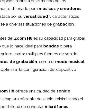
 opción robusta en el mundo de los
lmente diseñado para
músicos
y
creadores
estaca por su
versatilidad
y características
se a diversas situaciones de
grabación
.
ntes del
Zoom H8
es su capacidad para grabar
 que lo hace ideal para
bandas
o para
quiere captar múltiples fuentes de sonido.
dos de grabación
, como el
modo musical
 optimizar la configuración del dispositivo
oom H8
ofrece una calidad de
sonido
a captura eficiente del audio, minimizando el
a posibilidad de conectar
micrófonos