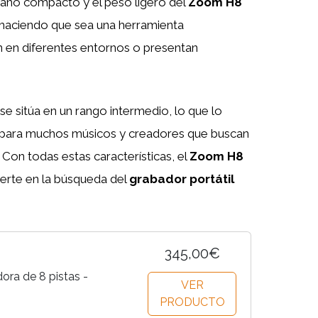
maño compacto y el peso ligero del
Zoom H8
r, haciendo que sea una herramienta
n en diferentes entornos o presentan
se sitúa en un rango intermedio, lo que lo
e para muchos músicos y creadores que buscan
 Con todas estas características, el
Zoom H8
erte en la búsqueda del
grabador portátil
345,00€
ra de 8 pistas -
VER
PRODUCTO