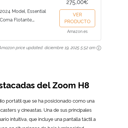
275,00€
2024 Model, Essential
VER
n Coma Flotante,
PRODUCTO
tas, micros estéreo, 4
Amazon.es
nterface de Audio,...
Amazon price updated:
diciembre 19, 2025 5:52 am
estacadas del Zoom H8
io portátil que se ha posicionado como una
asters y cineastas. Una de sus principales
rio intuitiva, que incluye una pantalla táctil a