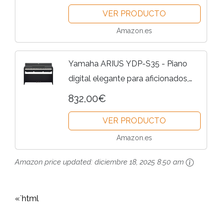
Principiantes y Músicos Aficianados
VER PRODUCTO
– Experiencia Auténtica de...
Amazon.es
Yamaha ARIUS YDP-S35 - Piano
digital elegante para aficionados,
para una experiencia similar a la de
832,00€
un piano acústico, adecuado para
VER PRODUCTO
cualquier rincón de la...
Amazon.es
Amazon price updated:
diciembre 18, 2025 8:50 am
«`html