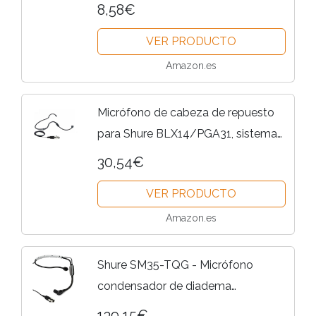
P31 PGA31-TQG SM31FT,
8,58€
BLX14/SM31 BLX14/P31 sistema de
VER PRODUCTO
micrófono/auriculares
inalámbricos,...
Amazon.es
Micrófono de cabeza de repuesto
para Shure BLX14/PGA31, sistema
de auriculares inalámbricos,
30,54€
condensador, unidireccional, ta4f de
VER PRODUCTO
4 pines, negro
Amazon.es
Shure SM35-TQG - Micrófono
condensador de diadema
inalámbrico para actuaciones con
139,15€