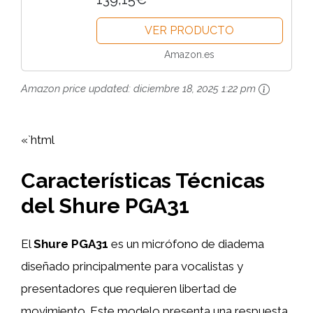
ajuste fácil, paravientos y conector
VER PRODUCTO
TA4F (TQG) mini de 4 pines
Conectar
Amazon.es
Amazon price updated:
diciembre 18, 2025 1:22 pm
«`html
Características Técnicas
del Shure PGA31
El
Shure PGA31
es un micrófono de diadema
diseñado principalmente para vocalistas y
presentadores que requieren libertad de
movimiento. Este modelo presenta una respuesta