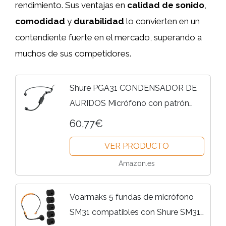
rendimiento. Sus ventajas en
calidad de sonido
,
comodidad
y
durabilidad
lo convierten en un
contendiente fuerte en el mercado, superando a
muchos de sus competidores.
Shure PGA31 CONDENSADOR DE
AURIDOS Micrófono con patrón
polar cardioide, cuello de cisne
60,77€
flexible, parabrisas de espuma y
VER PRODUCTO
conector TA4F (TQG) para su uso
con...
Amazon.es
Voarmaks 5 fundas de micrófono
SM31 compatibles con Shure SM31