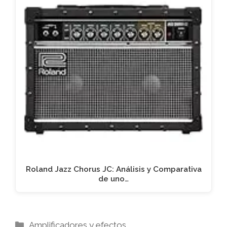
Roland Jazz Chorus JC: Análisis y Comparativa
de uno…
Categorías
Amplificadores y efectos