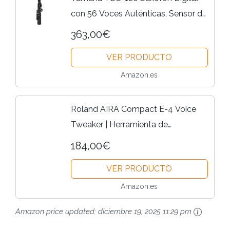
con 56 Voces Auténticas, Sensor de
Respiración, Control de Volumen,
363,00€
Conectividad USB y toma de
VER PRODUCTO
Auriculares - Ideal para...
Amazon.es
Roland AIRA Compact E-4 Voice
Tweaker | Herramienta de
transformación vocal con efectos
184,00€
avanzados | Looper de 24 segundos
VER PRODUCTO
| Filtro corte bajo | Batería...
Amazon.es
Amazon price updated:
diciembre 19, 2025 11:29 pm