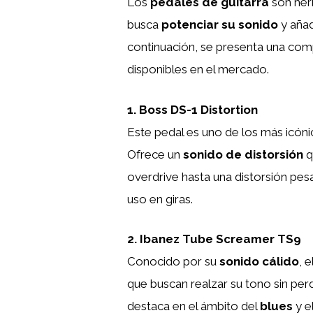
Los
pedales de guitarra
son herr
busca
potenciar su sonido
y añad
continuación, se presenta una comp
disponibles en el mercado.
1. Boss DS-1 Distortion
Este pedal es uno de los más icónic
Ofrece un
sonido de distorsión
q
overdrive hasta una distorsión pesa
uso en giras.
2. Ibanez Tube Screamer TS9
Conocido por su
sonido cálido
, 
que buscan realzar su tono sin perde
destaca en el ámbito del
blues
y e