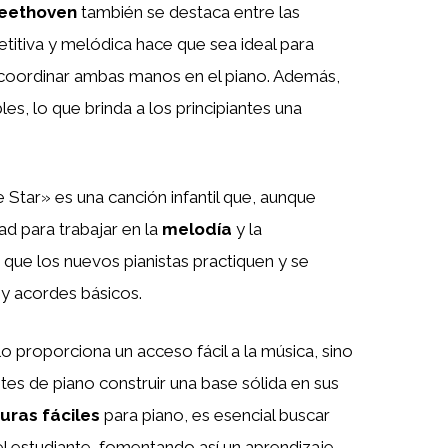
eethoven
también se destaca entre las
petitiva y melódica hace que sea ideal para
 coordinar ambas manos en el piano. Además,
es, lo que brinda a los principiantes una
e Star» es una canción infantil que, aunque
ad para trabajar en la
melodía
y la
e que los nuevos pianistas practiquen y se
 y acordes básicos.
o proporciona un acceso fácil a la música, sino
tes de piano construir una base sólida en sus
turas fáciles
para piano, es esencial buscar
el estudiante, fomentando así un aprendizaje