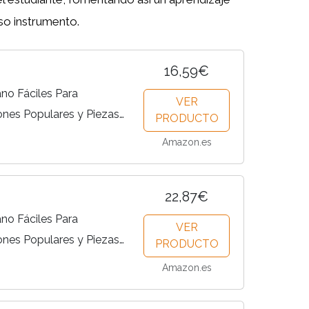
so instrumento.
16,59€
ano Fáciles Para
VER
iones Populares y Piezas
PRODUCTO
 Orden de Dificultad,
Amazon.es
eo Tutoriales...
22,87€
ano Fáciles Para
VER
iones Populares y Piezas
PRODUCTO
 Orden de Dificultad,
Amazon.es
eo Tutoriales...