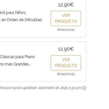
12,90€
ácil para Niños:
VER
en Orden de Dificultad
PRODUCTO
Amazon.es
12,90€
lásicas para Piano:
VER
 los más Grandes
PRODUCTO
s | Partituras Originales
Amazon.es
en Orden de...
Amazon price updated:
diciembre 18, 2025 5:51 pm