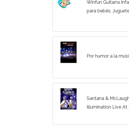
Winfun Guitarra Infan
para bebés, Juguete
Sonido, Juguete Mus
año, 47259
Por humor a la mús
Santana & McLaughli
Illumination Live A