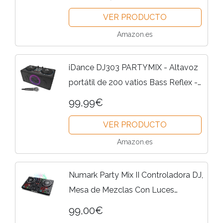
Audio, Con Serato DJ Lite
VER PRODUCTO
Amazon.es
iDance DJ303 PARTYMIX - Altavoz
portátil de 200 vatios Bass Reflex -
Mezclador de audio y platinas de
99,99€
volumen - Micro con cable - Juego
VER PRODUCTO
de luces de disco -...
Amazon.es
Numark Party Mix II Controladora DJ,
Mesa de Mezclas Con Luces
Integradas, Mezclador DJ e Interfaz
99,00€
Audio, Con Serato DJ Lite