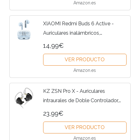
Amazon.es
XIAOMI Redmi Buds 6 Active -
Auriculares inalámbricos,
cancelación de Ruido, Ligeros, hasta
14,99€
36 Horas de autonomía, Bluetooth
VER PRODUCTO
5.3, Azul (Versión ES)
Amazon.es
KZ ZSN Pro X - Auriculares
intraurales de Doble Controlador,
1BA, 1DD, con Cable HiFi, para
23,99€
Deportes, Videojuegos, compatibles
VER PRODUCTO
con teléfono y PC, Tablet
Amazon.es