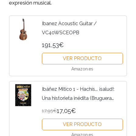
expresión musical.
Ibanez Acoustic Guitar /
VC40WSCEOPB
191,53€
VER PRODUCTO
Amazon.es
Ibáñez Mítico 1 - Hachís... ¡salud!:
Una historieta inédita (Bruguera
Clásica)
17,05€
17,95€
VER PRODUCTO
Amazon.es