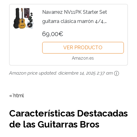
Navarrez NV11PK Starter Set
guitarra clásica marrón 4/4,
bolsa/Gig Bag, libro con CD,
69,00€
afinador (tuner),2 púas
VER PRODUCTO
Amazon.es
Amazon price updated:
diciembre 14, 2025 2:37 am
«`html
Características Destacadas
de las Guitarras Bros