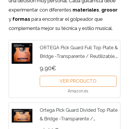
una decisión muy personal. Cada guitarrista debe
experimentar con diferentes
materiales
,
grosor
y
formas
para encontrar el golpeador que
complementa mejor su técnica y estilo musical.
ORTEGA Pick Guard Full Top Plate &
Bridge -Transparente / Reutilizable,
OERP-FLAM1
9,90€
VER PRODUCTO
Amazon.es
Ortega Pick Guard Divided Top Plate
& Bridge -Transparente /
Reutilizable, OERP-FLAM2