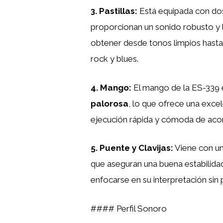
3.
Pastillas
:
Está equipada con d
proporcionan un sonido robusto y l
obtener desde tonos limpios hasta 
rock y blues.
4.
Mango
:
El mango de la ES-339
palorosa
, lo que ofrece una excel
ejecución rápida y cómoda de acor
5.
Puente y Clavijas
:
Viene con u
que aseguran una buena estabilidad
enfocarse en su interpretación si
#### Perfil Sonoro