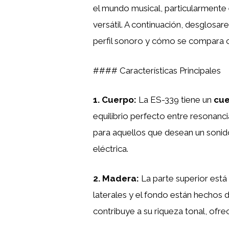
el mundo musical, particularmente
versátil. A continuación, desglosa
perfil sonoro y cómo se compara co
#### Características Principales
1.
Cuerpo
:
La ES-339 tiene un
cue
equilibrio perfecto entre resonanci
para aquellos que desean un sonido
eléctrica.
2.
Madera
:
La parte superior está
laterales y el fondo están hechos 
contribuye a su riqueza tonal, ofrec