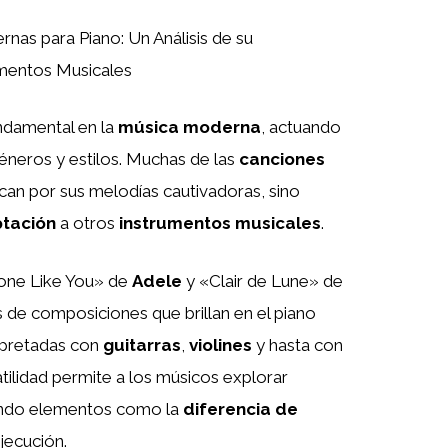
as para Piano: Un Análisis de su
umentos Musicales
ndamental en la
música moderna
, actuando
neros y estilos. Muchas de las
canciones
can por sus melodías cautivadoras, sino
tación
a otros
instrumentos musicales
.
ne Like You» de
Adele
y «Clair de Lune» de
de composiciones que brillan en el piano
rpretadas con
guitarras
,
violines
y hasta con
atilidad permite a los músicos explorar
uando elementos como la
diferencia de
jecución.