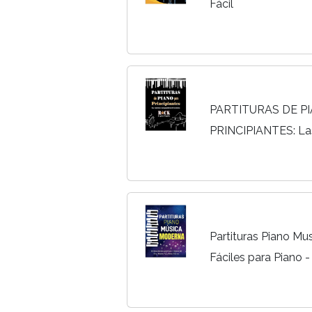
Fácil
PARTITURAS DE P
PRINCIPIANTES: La
populares de la mú
simplificada con let
Partituras Piano Mu
Fáciles para Piano -
Baladas Pop y Éxito