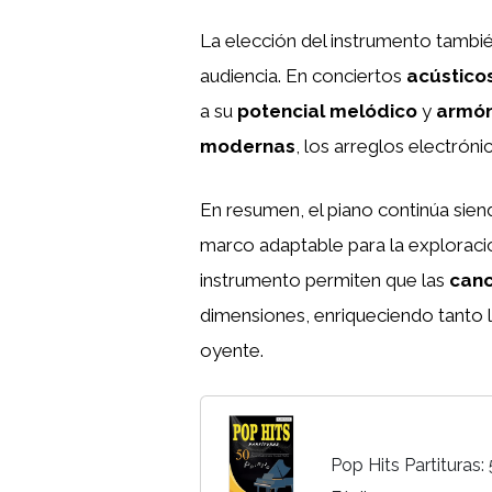
La elección del instrumento tambi
audiencia. En conciertos
acústico
a su
potencial melódico
y
armón
modernas
, los arreglos electrón
En resumen, el piano continúa siend
marco adaptable para la exploració
instrumento permiten que las
can
dimensiones, enriqueciendo tanto l
oyente.
Pop Hits Partituras