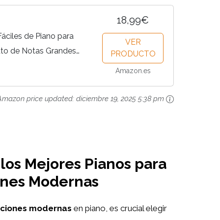
18,99€
áciles de Piano para
VER
ato de Notas Grandes
PRODUCTO
ciones
Amazon.es
Amazon price updated:
diciembre 19, 2025 5:38 pm
 los Mejores Pianos para
ones Modernas
ciones modernas
en piano, es crucial elegir