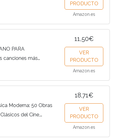
PRODUCTO
Amazon.es
11,50€
IANO PARA
VER
s canciones más
PRODUCTO
sica ROCK en versión
Amazon.es
ra
18,71€
sica Moderna: 50 Obras
VER
 Clásicos del Cine,
PRODUCTO
s Eternos
Amazon.es