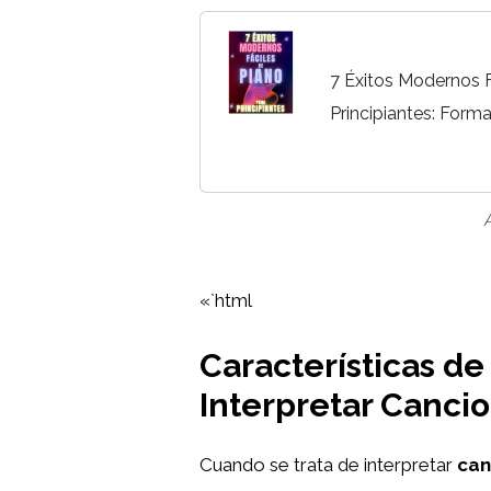
7 Éxitos Modernos F
Principiantes: Form
con Letras y Digita
«`html
Características de
Interpretar Canci
Cuando se trata de interpretar
can