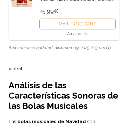
Navidad Globo de Nieve colores
25,99€
LED cambiantes Linterna musical
VER PRODUCTO
bola de nieve Luz de Noche...
Amazon.es
Amazon price updated:
diciembre 19, 2025 2:23 pm
«`html
Análisis de las
Características Sonoras de
las Bolas Musicales
Las
bolas musicales de Navidad
son