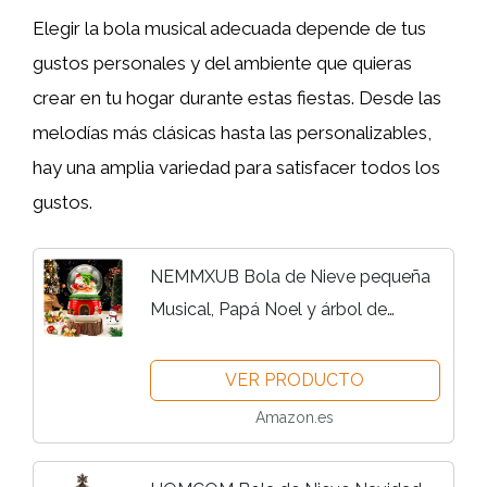
Elegir la bola musical adecuada depende de tus
gustos personales y del ambiente que quieras
crear en tu hogar durante estas fiestas. Desde las
melodías más clásicas hasta las personalizables,
hay una amplia variedad para satisfacer todos los
gustos.
NEMMXUB Bola de Nieve pequeña
Musical, Papá Noel y árbol de
Navidad, Luces De Navidad, LED
Decoraciones Brillantes Decoración
VER PRODUCTO
Linterna Globos De Nieve...
Amazon.es