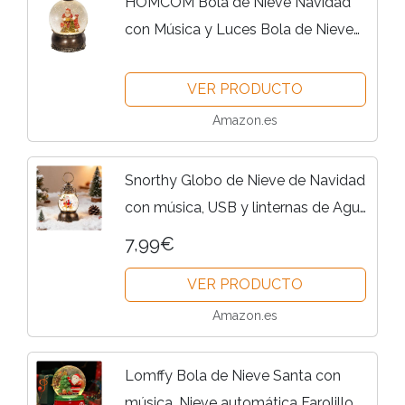
HOMCOM Bola de Nieve Navidad
con Música y Luces Bola de Nieve
con Escena de Papá Noel y Niño
para Decoración Navideña Regalo
VER PRODUCTO
de Fiesta Bronce
Amazon.es
Snorthy Globo de Nieve de Navidad
con música, USB y linternas de Agua
alimentadas por batería Brillo LED
7,99€
Globo de Nieve Linterna Vintage
VER PRODUCTO
decorde Navidad casa...
Amazon.es
Lomffy Bola de Nieve Santa con
música, Nieve automática Farolillo