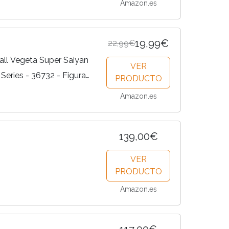
Amazon.es
19,99€
22,99€
ll Vegeta Super Saiyan
VER
 Series - 36732 - Figura
PRODUCTO
a de 30 cm para niños y
Amazon.es
Escala,...
139,00€
VER
PRODUCTO
Amazon.es