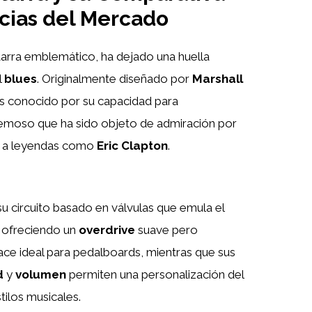
cias del Mercado
itarra emblemático, ha dejado una huella
l
blues
. Originalmente diseñado por
Marshall
es conocido por su capacidad para
remoso que ha sido objeto de admiración por
do a leyendas como
Eric Clapton
.
u circuito basado en válvulas que emula el
, ofreciendo un
overdrive
suave pero
ace ideal para pedalboards, mientras que sus
d
y
volumen
permiten una personalización del
tilos musicales.