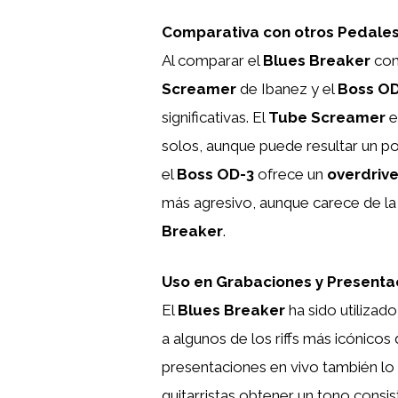
Comparativa con otros Pedales
Al comparar el
Blues Breaker
con
Screamer
de Ibanez y el
Boss OD
significativas. El
Tube Screamer
e
solos, aunque puede resultar un po
el
Boss OD-3
ofrece un
overdriv
más agresivo, aunque carece de la 
Breaker
.
Uso en Grabaciones y Presentac
El
Blues Breaker
ha sido utilizad
a algunos de los riffs más icónico
presentaciones en vivo también lo 
guitarristas obtener un tono consis