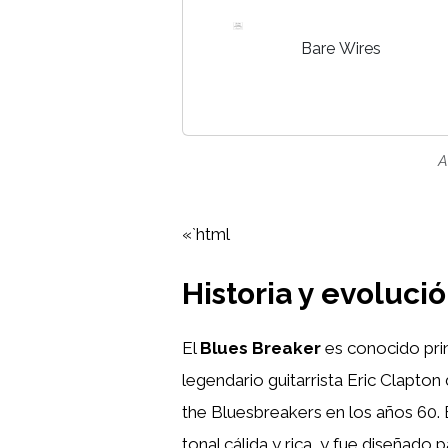
Bare Wires
A
«`html
Historia y evoluci
El
Blues Breaker
es conocido prin
legendario guitarrista Eric Clapto
the Bluesbreakers en los años 60. 
tonal cálida y rica, y fue diseñado 