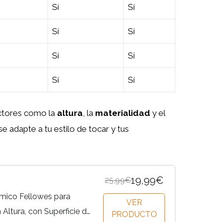
Sí
Sí
Sí
Sí
Sí
Sí
Sí
Sí
actores como la
altura
, la
materialidad
y el
e adapte a tu estilo de tocar y tus
19,99€
25,99€
mico Fellowes para
VER
n Altura, con Superficie de
PRODUCTO