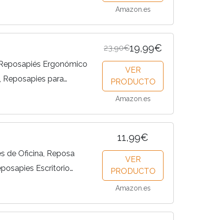
e, Alivia Tensión y
Amazon.es
...
19,99€
23,90€
eposapiés Ergonómico
VER
, Reposapies para
PRODUCTO
ión 0-15º y Base
Amazon.es
11,99€
 de Oficina, Reposa
VER
posapies Escritorio
PRODUCTO
le 180°, Reposapiés
Amazon.es
cina, Hogar, Viajes