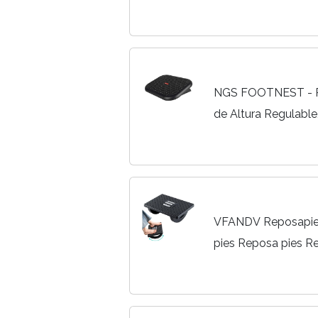
Masaje Antideslizant
Mejora la Circulación,
NGS FOOTNEST - R
de Altura Regulable
Oficina con Inclinac
Antideslizante
VFANDV Reposapies
pies Reposa pies Re
Reposapiés Ajustab
Ergonómico para Ofi