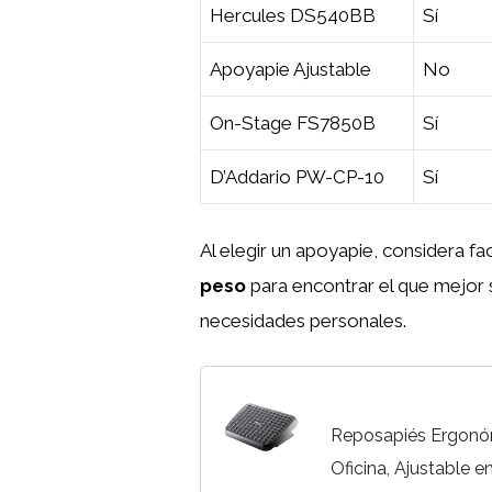
Hercules DS540BB
Sí
Apoyapie Ajustable
No
On-Stage FS7850B
Sí
D’Addario PW-CP-10
Sí
Al elegir un apoyapie, considera f
peso
para encontrar el que mejor s
necesidades personales.
Reposapiés Ergonó
Oficina, Ajustable e